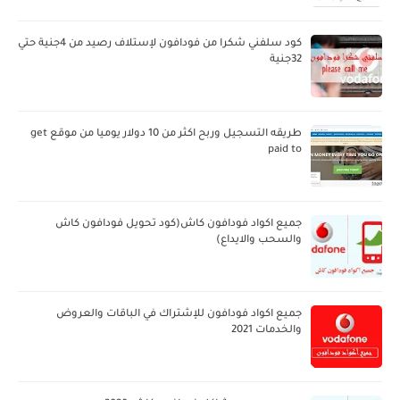
كود سلفني شكرا من فودافون لإستلاف رصيد من 4جنية حتي
32جنية
طريقه التسجيل وربح اكثر من 10 دولار يوميا من موقع get
paid to
جميع اكواد فودافون كاش(كود تحويل فودافون كاش
والسحب والايداع)
جميع اكواد فودافون للإشتراك في الباقات والعروض
والخدمات 2021