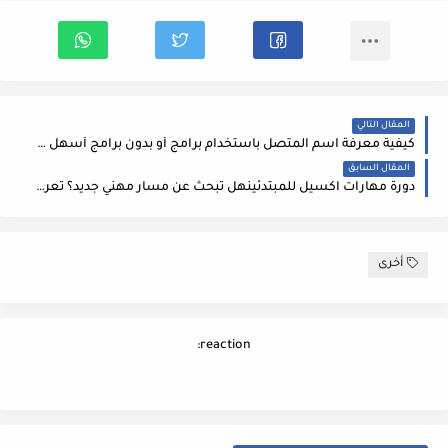
المقال التالي
كيفية معرفة اسم المتصل باستخدام برامج أو بدون برامج أسهل طريقة لمعرفة رقم فودافون الخاص بك مجانا
المقال السابق
دورة مهارات اكسيل للمبتدئينهل تبحث عن مسار مهني جديد؟ تعرف على دورات أكاديمية ابن سينا لتطوير مهاراتك
أخرى
reaction: