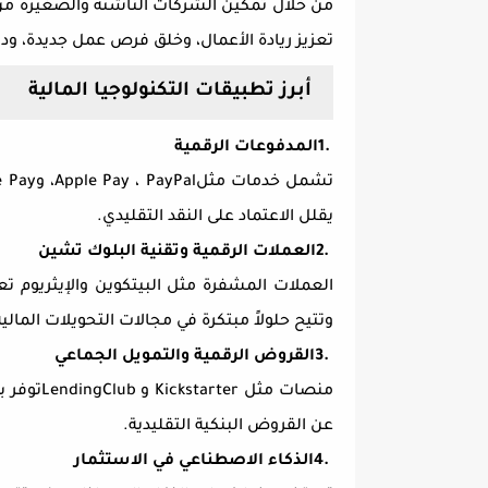
من خلال تمكين الشركات الناشئة والصغيرة من 
تعزيز ريادة الأعمال، وخلق فرص عمل جديدة، ود
أبرز تطبيقات التكنولوجيا المالية
1.
المدفوعات الرقمية
تشمل خدمات مثل
PayPal
،
Apple Pay
، و
e Pay
يقلل الاعتماد على النقد التقليدي
.
2.
العملات الرقمية وتقنية البلوك تشين
العملات المشفرة مثل البيتكوين والإيثريوم ت
وتتيح حلولاً مبتكرة في مجالات التحويلات المالية
3.
القروض الرقمية والتمويل الجماعي
منصات مثل
Kickstarter
و
LendingClub
توفر ب
عن القروض البنكية التقليدية
.
4.
الذكاء الاصطناعي في الاستثمار