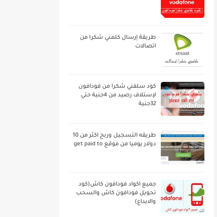
طريقة إرسال كلمني شكرا من
اتصالات
كود سلفني شكرا من فودافون
لإستلاف رصيد من 4جنية حتي
32جنية
طريقه التسجيل وربح اكثر من 10
دولار يوميا من موقع get paid to
جميع اكواد فودافون كاش(كود
تحويل فودافون كاش والسحب
والايداع)