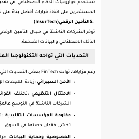
تستخدم خوارزميات الذكاء الاصطناعي في تقديم
المستثمرين على اتخاذ قرارات أفضل بناءً على ت
5.
التأمين الرقمي
(InsurTech)
توفر الشركات الناشئة في مجال التأمين الرقمي 
الذكاء الاصطناعي والبيانات الضخمة
.
التحديات التي تواجه التكنولوجيا الما
رغم مزاياها، تواجه
FinTech
بعض التحديات التي ت
الأمن السيبراني
:
زيادة الهجمات الإ
الامتثال التنظيمي
:
تختلف القوان
الشركات الناشئة في التوسع عالميًا
مقاومة المؤسسات التقليدية
:
ت
تخشى فقدان حصتها في السوق
.
الخصوصية وحماية البيانات
:
تزا