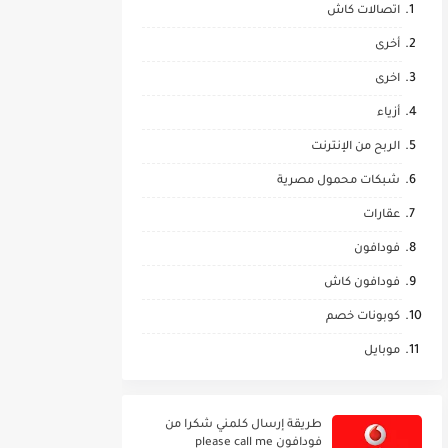
اتصالات كاش
أخرى
اخرى
أزياء
الربح من الإنترنت
شبكات محمول مصرية
عقارات
فودافون
فودافون كاش
كوبونات خصم
موبايل
طريقة إرسال كلمني شكرا من
فودافون please call me