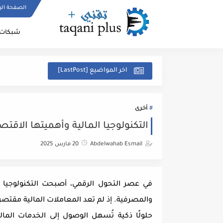
الصفحة الر
شبكات 
اخر المواضيع [LastPost]
أخرى
التكنولوجيا المالية وأهميتها الاقتصادية: كيف تغير "h
Abdelwahab Esmail
20 مارس 2025
في عصر التحول الرقمي، أصبحت التكنولوجيا ال
والمصرفية. إذ لم تعد المعاملات المالية مقتصر
حلولًا ذكية تُسهل الوصول إلى الخدمات الم