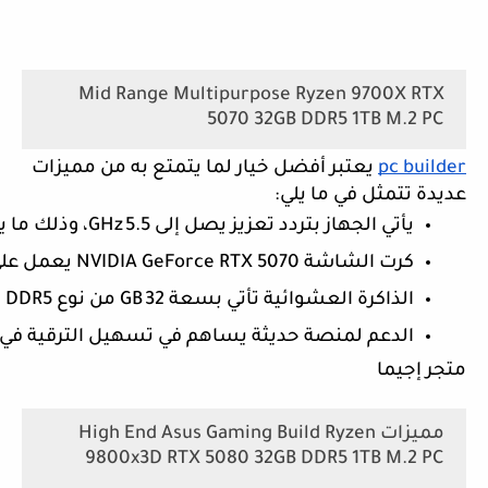
Mid Range Multipurpose Ryzen 9700X RTX
5070 32GB DDR5 1TB M.2 PC
pc builder
يعتبر أفضل خيار لما يتمتع به من مميزات
عديدة تتمثل في ما يلي:
يأتي الجهاز بتردد تعزيز يصل إلى 5.5 GHz، وذلك ما يوفر أداء قوي للألعاب والتطبيقات المتعددة المهام.
كرت الشاشة NVIDIA GeForce RTX 5070 يعمل على توفير أداء مميز بدقة 1440 بكسل، حيث أنه يتميز بدعم تتبع الأشعة (Ray Tracing) وتقنيات حديثة مثل DLSS، وذلك ما جعله خيار جيد لتجربة ألعاب راقية.
الذاكرة العشوائية تأتي بسعة 32 GB من نوع DDR5 تسمح للجهاز بتشغيل الألعاب الحديثة والبث المباشر وتعدد المهام بسهولة بدون عنق زجاجة بالأداء.
الدعم لمنصة حديثة يساهم في تسهيل الترقية في المستقبل ويضمن التناسب مع م
متجر إجيما
مميزات High End Asus Gaming Build Ryzen
9800x3D RTX 5080 32GB DDR5 1TB M.2 PC