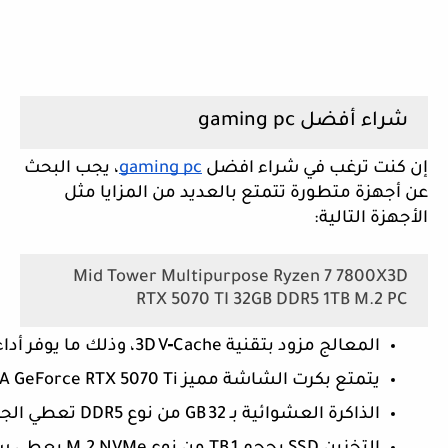
شراء أفضل gaming pc
إن كنت ترغب في شراء افضل
gaming pc
، يجب البحث
عن أجهزة متطورة تتمتع بالعديد من المزايا مثل
الأجهزة التالية:
Mid Tower Multipurpose Ryzen 7 7800X3D
RTX 5070 TI 32GB DDR5 1TB M.2 PC
المعالج مزود بتقنية 3D V‑Cache، وذلك ما يوفر أداء ممتاز في الألعاب والتطبيقات الثقيلة.
يتمتع بكرت الشاشة مميز NVIDIA GeForce RTX 5070 Ti يوفر قدرات متقدمة، وذلك مع توفير دعم تتبع الأشعة (Ray Tracing) وتقنيات تحسين الذكاء الاصطناعي منها DLSS، وذلك ما يجعلك تتمكن من اللعب بدقة 1440p وحتى 4K بإطارات مريحة.
الذاكرة العشوائية بـ 32 GB من نوع DDR5 تعطي الجهاز قدرة كبيرة على تشغيل الألعاب والبث والتطبيقات المتزامنة بمرونة كبيرة.