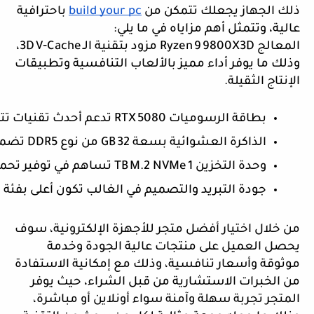
ذلك الجهاز يجعلك تتمكن من
build your pc
باحترافية
عالية، وتتمثل أهم مزاياه في ما يلي:
المعالج Ryzen 9 9800X3D مزود بتقنية الـ 3D V‐Cache،
وذلك ما يوفر أداء مميز بالألعاب التنافسية وتطبيقات
الإنتاج الثقيلة.
بطاقة الرسوميات RTX 5080 تدعم أحدث تقنيات تتبع الأشعة (Ray Tracing) والذكاء الاصطناعي (DLSS)، كما تعمل على تقديم عرض سهل بدقة 4K وأعلى.
الذاكرة العشوائية بسعة 32 GB من نوع DDR5 تضمن سرعات عالية وقدرة على التعامل مع تعدد المهام والبث والمونتاج بسلاسة.
وحدة التخزين 1 TB M.2 NVMe تساهم في توفير تحميل وتشغيل سريع للألعاب والبرامج والبيانات، وذلك ما يقلل وقت الانتظار ويطلق الأداء.
جودة التبريد والتصميم في الغالب تكون أعلى بفئة High End، وذلك ما يوفر استقرار أفضل وحرارة أقل وضوضاء أقل في وقت الاستخدام المكثف.
من خلال اختيار أفضل متجر للأجهزة الإلكترونية، سوف
يحصل العميل على منتجات عالية الجودة وخدمة
موثوقة وأسعار تنافسية، وذلك مع إمكانية الاستفادة
من الخبرات الاستشارية من قبل الشراء، حيث يوفر
المتجر تجربة سهلة وآمنة سواء أونلاين أو مباشرة،