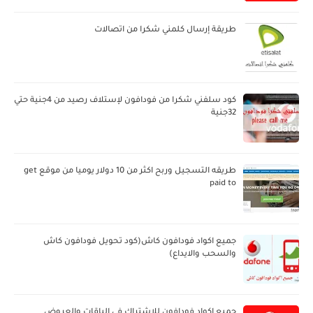
طريقة إرسال كلمني شكرا من اتصالات
كود سلفني شكرا من فودافون لإستلاف رصيد من 4جنية حتي
32جنية
طريقه التسجيل وربح اكثر من 10 دولار يوميا من موقع get
paid to
جميع اكواد فودافون كاش(كود تحويل فودافون كاش
والسحب والايداع)
جميع اكواد فودافون للإشتراك في الباقات والعروض