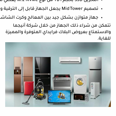
التخزين SSD بحجم 1 TB من نوع M.2 NVMe يعطي سرعة تحميل وتشغيل عالية، وذلك ما يقلل أوقات الانتظار ويوفر تجربة سهلة بالألعاب والبرامج.
تصميم Mid Tower يجعل الجهاز قابل إلى الترقية ويعمل على توفير تهوية مناسبة، وذلك مع خيارات جيدة للمكونات الإضافية والتهوية.
جهاز متوازن بشكل جيد بين المعالج وكرت الشاشة،
تتمكن من شراء ذلك الجهاز من خلال شركة أنيجما
والاستمتاع بعروض البلاك فرايداي المتوفرة والمميزة
للغاية.