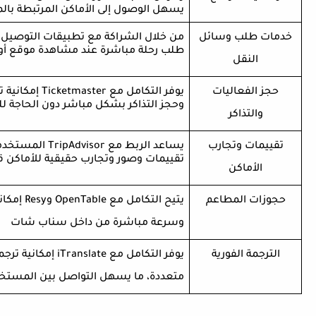
يسهل الوصول إلى الأماكن المرتبطة بال
خدمات طلب وسائل
من خلال الشراكة مع تطبيقات التوصي
طلب رحلة مباشرة عند مشاهدة موقع أ
النقل
حجز الفعاليات
يوفر التكامل مع
Ticketmaster
إمكانية 
وحجز التذاكر بشكل مباشر دون الحاجة ل
والتذاكر
تقييمات وتجارب
يساعد الربط مع
TripAdvisor
المستخدمي
تقييمات وصور وتجارب حقيقية للأماكن قب
الأماكن
حجوزات المطاعم
يتيح التكامل مع
OpenTable
و
Resy
إمكان
وسرعة مباشرة من داخل سناب شات
الترجمة الفورية
يوفر التكامل مع
iTranslate
إمكانية ترج
متعددة، ما يسهل التواصل بين المستخد