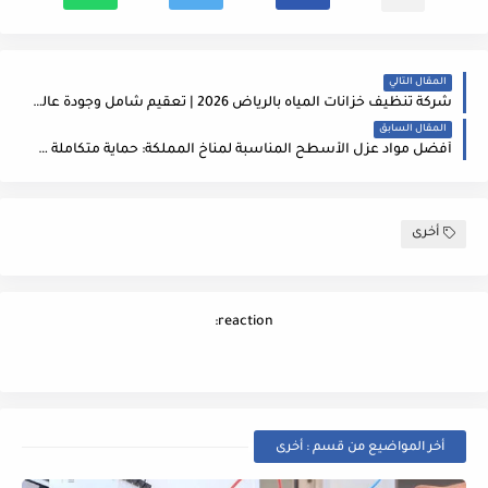
المقال التالي
شركة تنظيف خزانات المياه بالرياض 2026 | تعقيم شامل وجودة عاليةشركة مكافحة حشرات بجدة (0562565771) – القضاء التام على الحشرات بأحدث الأساليب والمبيدات الآمنة
المقال السابق
أفضل مواد عزل الأسطح المناسبة لمناخ المملكة: حماية متكاملة وفعالة لمنزلكشركة نقل عفش بالرياض
أخرى
reaction:
أخر المواضيع من قسم : أخرى