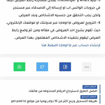
3- whats app و massenger: يمكن مشاركه رابط العرض ايضا
في جروبات الواتس اب او إرساله إلي الاصدقاء عبر مسنجر
ولكن يجب التحقق من جنسيه الاشخاص وبلد العرض.
4- الترويج لعروض cpagrip عبر مدونتك او موقعك الإلكتروني،
حيث تقوم بشرح احد العروض في مقاله ومن ثم وضع رابط
العرض ليقوم بتنفيذه الاشخاص المهتمون بهذا العرض.
لإنشاء حساب عبر cpagrip اضغط هنا
المقال التالي
افضل الطرق لاسترجاع الارقام المحذوفه من هاتفك
المقال السابق
طريقه التسجيل وربح اكثر من 10 دولار يوميا من موقع get paid to