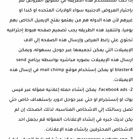
إذا كنت ستستخدم هذه الطريقه في تسويق العروض قم
بإحتيار العروض الاجنبيه سواء الولايات المتحده او كندا او
غيرهم لأن هذه الدوله هم من يهتمو بفتح الإيميل الخاص بهم
يوميا، ولتنفيذ هذه الطريقه يجب تصميم صفحه هبوط إحترافيه
تحتوي علي رابط العرض وإرسال هذه الصفحه إلي الاف
الإيميلات التي يمكن تجميعها عبر جوجل بسهوله، ويمكن
ارسال هذه الإيميلات بصوره مباشره بواسطه برنامج send
blaster4 او يمكن إستخدام موقع mail chimp في إرسال هذه
الإيميلات.
2- facebook ads: يمكن إنشاء حمله إعلانيه ممؤله عبر فيس
بوك او إنستجرام او حتي عبر جوجل ادورد بإستهداف خاص حتي
تصل رسالتك إلي الاشخاص المناسبه، لذلك انصحك إن لم
يكن لديك خبره في إنشاء الإعلانات الممؤله قم بجعل احد
الاشخاص المحترفين بإنشاء هذه الإعلانات.