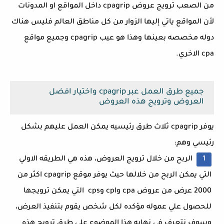
من الصعب ترويج عروض cpagrip داخل المواقع او المدونات
لأن المواقع ياتي إليها الزوار من كل مناطق العالم فليس هناك
دوله مخصصه بعينها وهذا هو عيب cpagrip وجميع مواقع
cpa الاخري.
جميع طرق العمل عبر cpagrip واختيار افضل
العروض وترويج هذه العروض
يوفر cpagrip ثلاث طرق رئيسيه يمكن العمل عليهم بشكل
رئيسي وهم:
الربح من خلال ترويج العروض، هذه هي الطريقه الاولي
التي يمكن الربح من خلالها حيث يوفر موقع cpagrip اكثر من
2000 عرض من عروض cpa وcpl وcps التي يمكن ترويجها
للحصول علي عموله مؤكده لكل شخص يقوم بتنفيذ العرض،
وسوف نتعرف في نهايه هذا الموضوع علي طرق ترويج هذه