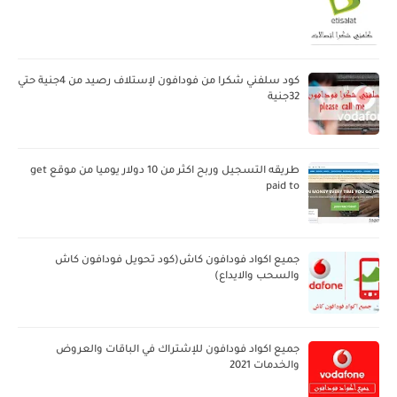
كود سلفني شكرا من فودافون لإستلاف رصيد من 4جنية حتي
32جنية
طريقه التسجيل وربح اكثر من 10 دولار يوميا من موقع get
paid to
جميع اكواد فودافون كاش(كود تحويل فودافون كاش
والسحب والايداع)
جميع اكواد فودافون للإشتراك في الباقات والعروض
والخدمات 2021