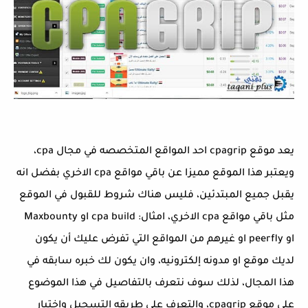
يعد موقع cpagrip احد المواقع المتخصصه في مجال cpa،
ويعتبر هذا الموقع مميزا عن باقي مواقع cpa الاخري بفضل انه
يقبل جميع المبتدئين، فليس هناك شروط للقبول في الموقع
مثل باقي مواقع cpa الاخري، امثال: cpa build او Maxbounty
او peerfly او غيرهم من المواقع التي تفرض عليك أن يكون
لديك موقع او مدونه إلكترونيه، وان يكون لك خبره سابقه في
هذا المجال، لذلك سوف نتعرف بالتفاصيل في هذا الموضوع
علي موقع cpagrip، والتعرف علي طريقه التسجيل واختيار