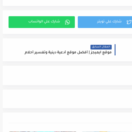
المقال السابق
موقع ايميجز | أفضل موقع أدعية دينية وتفسير أحلام