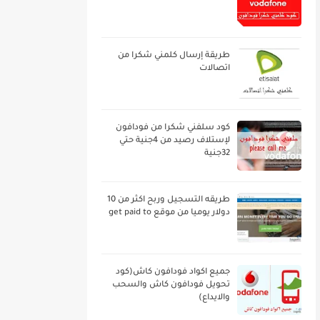
طريقة إرسال كلمني شكرا من
اتصالات
كود سلفني شكرا من فودافون
لإستلاف رصيد من 4جنية حتي
32جنية
طريقه التسجيل وربح اكثر من 10
دولار يوميا من موقع get paid to
جميع اكواد فودافون كاش(كود
تحويل فودافون كاش والسحب
والايداع)