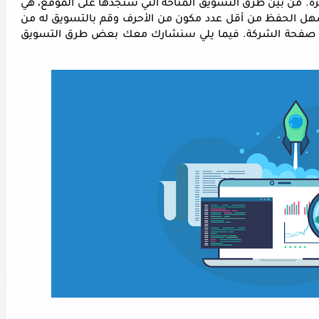
الى الموقع والبحث عن عروض الشركات المتوفرة. من بين طرق التسويق المتاحة التي ستجدها على الموقع، هي 
استحداث كوبون خصم. قم بإختيار كود خصم سهل الحفظ من أقل عدد مكون من الأحرف وقم بالتسويق له من 
خلال جميع قنوات التسويق المسموح بها على صفحة الشركة. فيما يلي سنشارك معك بعض طرق التسويق 