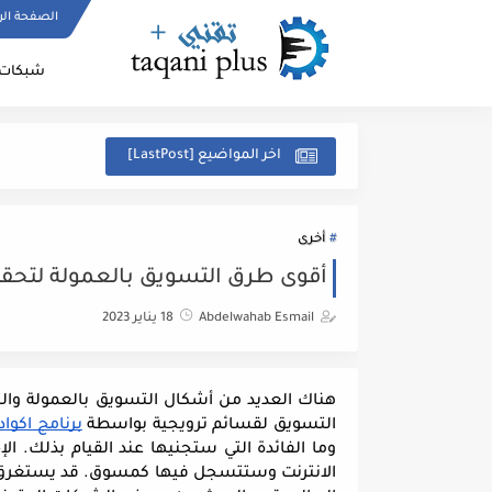
الصفحة الر
شبكات 
اخر المواضيع [LastPost]
أخرى
أقوى طرق التسويق بالعمولة لتحقيق
Abdelwahab Esmail
18 يناير 2023
التسويق لقسائم ترويجية بواسطة 
برنامج اكوا