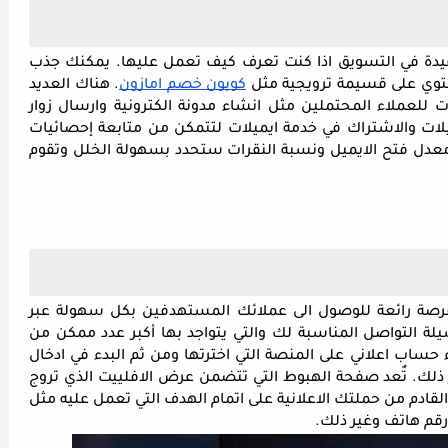
البريد الإلكتروني هو أحد الوسائل الفعالة والمفيدة في التسويق اذا كنت تعرف كيف تعمل عليها. يمكنك جذب 
يحتوي على قسيمة ترويجية مثل 
كوبون خصم امازون
. هناك العديد 
من الطرق التي يمكنك من خلالها جمع ايميلات للعملاء المحتملين مثل انشاء مدونة الكترونية وارسال زوار 
مستهدفين إليها أو من خلال شراء قائمة ايميلات والاشتراك في خدمة ايميلات لتتمكن من متابعة إحصائيات 
الحملة. من خلال نتائج الحملة التي ستتضمن معدل فتح الايميل ونسبة النقرات ستحدد بسهولة الخلل وتقوم 
في الحقيقة، تُعد وسائل التواصل الإجتماعي فرصة رائعة للوصول الى عملائك المستهدفين بكل سهولة عبر 
انشاء حملات اعلانية مدفوعة. عليك اختيار وسيلة التواصل المناسبة لك والتي يتواجد بها أكبر عدد ممكن من 
عملائك المحتملين. قبل ذلك، عليك أولا إنشاء حساب اعلاني على المنصة التي اخترتها ومن ثم البدء في ادخال 
الاعدادات مثل الاهتمامات، العمر، الموقع وغير ذلك. تٌعد صفحة الهبوط التي تتضمن عرض الافلييت الذي تروج 
له مهمة جدًا لأنها الوسيلة الوحيدة لإقناع الزائر القادم من حملتك الاعلانية على اتمام الهدف التي تعمل عليه مثل 
 رقم هاتف وغير ذلك.