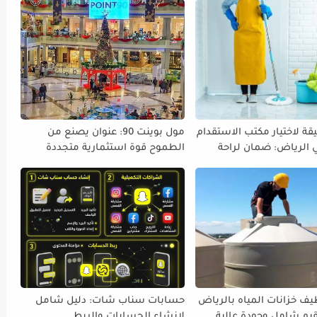
قة لاختيار مكتب الاستقدام
مول بوينت 90: عنوان يصنع من
ي الرياض: ضمان لراحة
الطموح قوة استثمارية متجددة
 أسرتك
ف خزانات المياه بالرياض
حسابات سناب شات: دليل شامل
لإنشاء الحسابات والربط