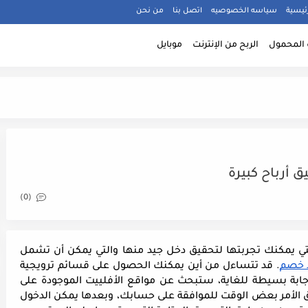
ئيسية
سياسه الخصوصيه
اتصل بنا
من نحن
المحمول
الربح من الإنترنت
موبايل
 أرباح كبيرة
(0)
هناك العديد من أشكال التسويق بالعمولة والتي يمكنك تجربتها لتحقيق دخل جيد منها والتي يمكن أن تشمل 
د خصم
. قد تتساءل من أين يمكنك الحصول على قسائم ترويجية 
وما الفائدة التي ستجنيها عند القيام بذلك. الإجابة بسيطة للغاية، ستبحث عن مواقع الأفلييت الموجودة على 
الانترنت وستتسجل فيها كمسوق. قد يستغرق الأمر بعض الوقت للموافقة على حسابك، وبعدها يمكن الدخول 