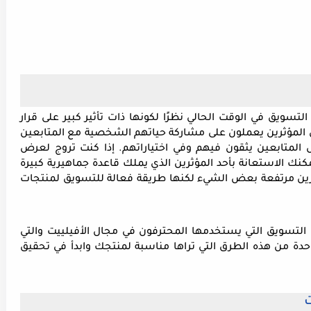
قد تكون الإستعانة بالمؤثرين من أفضل طرق التسويق في الوقت الحالي نظرًا لكونها ذات تأثير كبير على قرار 
الشراء بالنسبة للمتابعين. السر في ذلك هو أن المؤثرين يعملون على مشاركة حياتهم الشخصية مع المتابعين 
وهو ما يخلق رابطة عاطفية قوية بينهم تجعل المتابعين يثقون فيهم وفي اختياراتهم. إذا كنت تروج لعرض 
أفيلييت يحتوي على منتج أو اشتراك معين فيمكنك الاستعانة بأحد المؤثرين الذي يملك قاعدة جماهيرية كبيرة 
في البلد الذي تستهدفه. قد تكون أسعار المؤثرين مرتفعة بعض الشيء لكنها طريقة فعالة للتسويق لمنتجات 
قدمنا لك في هذا المقال باقة من أفضل طرق التسويق التي يستخدمها المحترفون في مجال الأفيلييت والتي 
حققت لهم أرقام كبيرة ومداخيل مميزة. اختر واحدة من هذه الطرق التي تراها مناسبة لمنتجك وابدأ في تحقيق 