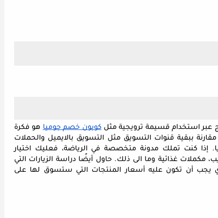
ج عبر استخدام قسيمة ترويجية مثل 
كوبون خصم جوميا
 هو فكرة 
رائعة، كما أنها ستوفر عليك الكثير من المال مقارنة ببقية قنوات التسويق مثل التسويق بالايميل والحملات 
الاعلانية على محركات البحث والسوشل ميديا. إذا كنت تملك مدونة متخصصة في الرياضة، فعليك اختيار 
منتجات لها علاقة بالرياضة، مثل معدات التدريب، مكملات غذائية وما الى ذلك. حاول أيضًا دراسة الزيارات التي 
تأتيك الى الموقع لتحديد المدى السعري الذي يجب أن تكون عليه أسعار المنتجات التي ستسوق لها على 