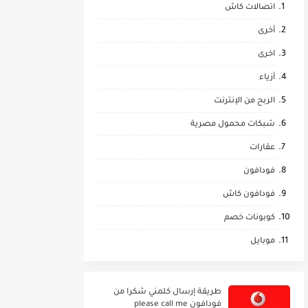
اتصالات كاش
أخرى
اخرى
أزياء
الربح من الإنترنت
شبكات محمول مصرية
عقارات
فودافون
فودافون كاش
كوبونات خصم
موبايل
طريقة إرسال كلمني شكرا من
فودافون please call me