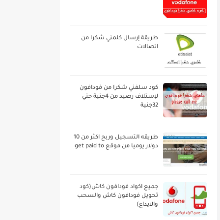
طريقة إرسال كلمني شكرا من
اتصالات
كود سلفني شكرا من فودافون
لإستلاف رصيد من 4جنية حتي
32جنية
طريقه التسجيل وربح اكثر من 10
دولار يوميا من موقع get paid to
جميع اكواد فودافون كاش(كود
تحويل فودافون كاش والسحب
والايداع)